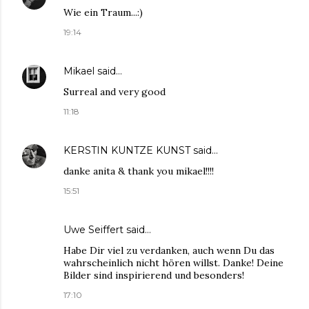
Wie ein Traum...:)
19:14
Mikael
said…
Surreal and very good
11:18
KERSTIN KUNTZE KUNST
said…
danke anita & thank you mikael!!!!
15:51
Uwe Seiffert
said…
Habe Dir viel zu verdanken, auch wenn Du das
wahrscheinlich nicht hören willst. Danke! Deine
Bilder sind inspirierend und besonders!
17:10