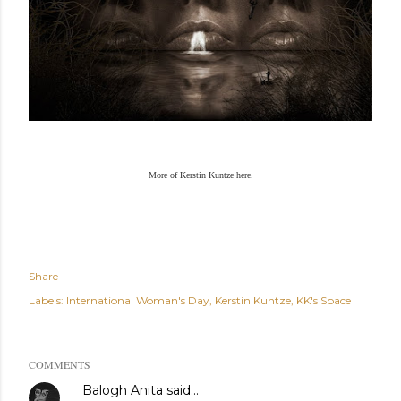
More of Kerstin Kuntze here.
my
KK*
Share
Labels:
International Woman's Day
Kerstin Kuntze
KK's Space
COMMENTS
Balogh Anita
said…