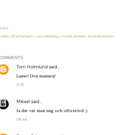
Share
abels:
alf johansson
Lars Mellberg
mikael jansson
photographers
COMMENTS
Tom Holmlund
said…
Lasse! Den mannen!
21:13
Mikael
said…
Ja där var man ung och oförstörd ;)
08:46